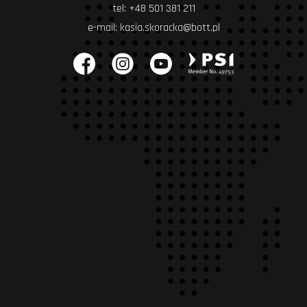
tel:
+48 501 381 211
e-mail:
kasia.skoracka@bott.pl