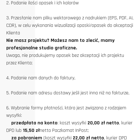
2. Podanie ilości opasek i ich kolorów
3. Przesłanie nam pliku wektorowego z nadrukiem (EPS, PDF, AI,
CDR), w celu wykonania wizualizacji opaski/opasek do akceptacji
Klienta
Nie masz projektu? Możesz nam to zlecić, mamy
profesjonalne studio graficzne.
Uwaga, nie produkujemy opasek bez akceptacji ich projektu
przez Klienta;
4. Podanie nam danych do faktury,
5. Podanie nam adresu dostawy jeśli jest inna niż na fakturze,
6. Wybranie formy płatności, która jest związana z rodzajem
wysyłki:
przedpłata na konto
: koszt wysyłki
20,00 zł netto
, kurier
DPD lub
15,50 zł
netto Paczkomat InPost;
za pobraniem
(koszt wysyłki
22,00 zł netto
, kurier DPD