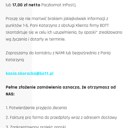
lub
17,00 zł netto
Paczkomat InPost),
Proszę się nie martwić brakiem jakiejkolwiek informacji z
punktów 1-6. Pani Katarzyna z obsługi Klienta firmy BOTT
skontaktuje się w celu ich uzupełnienia, by opaski* zrealizowano
wg życzenia i dotarły w terminie.
Zapraszamy do kontaktu z NAMI lub bezpośrednio z Panią
Katarzyną
kasia.skoracka@bott.pl
Pełne złożenie zamówienia oznacza, że otrzymasz od
NAS:
Potwierdzenie przyjęcia zlecenia
Fakturę pro forma do przedpłaty wraz z adresem dostawy
Zaakceptowany projekt opaski