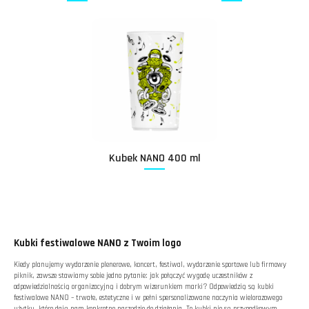
Kubek NANO 400 ml
Kubki festiwalowe NANO z Twoim logo
Kiedy planujemy wydarzenie plenerowe, koncert, festiwal, wydarzenie sportowe lub firmowy
piknik, zawsze stawiamy sobie jedno pytanie: jak połączyć wygodę uczestników z
odpowiedzialnością organizacyjną i dobrym wizerunkiem marki? Odpowiedzią są kubki
festiwalowe NANO – trwałe, estetyczne i w pełni spersonalizowane naczynia wielorazowego