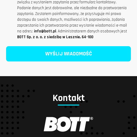
muzycznych, eventów sportowych czy kampanii promocyjnych wiemy, jak ważna jest
związku z wysłaniem zapytania przez formularz kontaktowy.
niezawodność. Szybka produkcja, elastyczne podejście do projektu graficznego, możliwość
Podanie danych jest dobrowolne, ale niezbędne do przetworzenia
niewielkich nakładów i wsparcie na każdym etapie realizacji to elementy, które sprawiają, że
zapytania. Zostałem poinformowany, że przysługuje mi prawo
nasi klienci wracają – bo wiedzą, że opaska.eu to partner, na którym można polegać.
dostępu do swoich danych, możliwości ich poprawiania, żądania
zaprzestania ich przetwarzania przez wysłanie wiadomości e-mail
na adres:
info@bott.pl
. Administratorem danych osobowych jest
BOTT Sp. z o. o. z siedzibą w Lesznie, 64-100
Kontakt