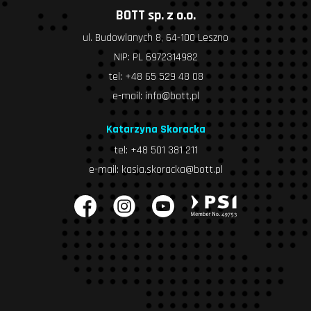
BOTT sp. z o.o.
ul. Budowlanych 8, 64-100 Leszno
NIP: PL 6972314982
tel:
+48 65 529 48 08
e-mail:
info@bott.pl
Katarzyna Skoracka
tel:
+48 501 381 211
e-mail:
kasia.skoracka@bott.pl