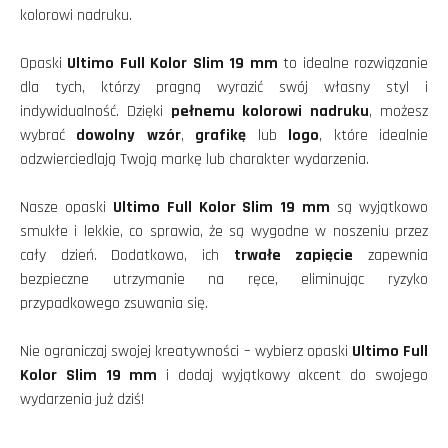
kolorowi nadruku.
Opaski
Ultimo Full Kolor Slim 19 mm
to idealne rozwiązanie
dla tych, którzy pragną wyrazić swój własny styl i
indywidualność. Dzięki
pełnemu kolorowi nadruku
, możesz
wybrać
dowolny wzór
,
grafikę
lub
logo
, które idealnie
odzwierciedlają Twoją markę lub charakter wydarzenia.
Nasze opaski
Ultimo Full Kolor Slim 19 mm
są wyjątkowo
smukłe i lekkie, co sprawia, że są wygodne w noszeniu przez
cały dzień. Dodatkowo, ich
trwałe zapięcie
zapewnia
bezpieczne utrzymanie na ręce, eliminując ryzyko
przypadkowego zsuwania się.
Nie ograniczaj swojej kreatywności – wybierz opaski
Ultimo Full
Kolor Slim 19 mm
i dodaj wyjątkowy akcent do swojego
wydarzenia już dziś!