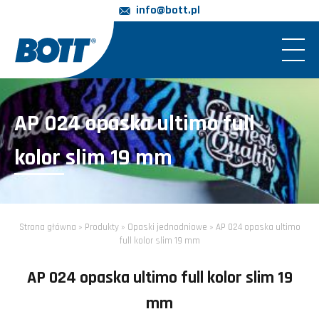
info@bott.pl
AP 024 opaska ultimo full
kolor slim 19 mm
Strona główna
»
Produkty
»
Opaski jednodniowe
»
AP 024 opaska ultimo
full kolor slim 19 mm
AP 024 opaska ultimo full kolor slim 19
mm