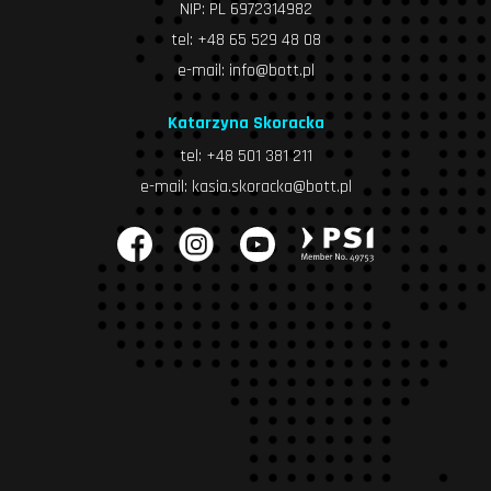
NIP: PL 6972314982
tel:
+48 65 529 48 08
e-mail:
info@bott.pl
Katarzyna Skoracka
tel:
+48 501 381 211
e-mail:
kasia.skoracka@bott.pl