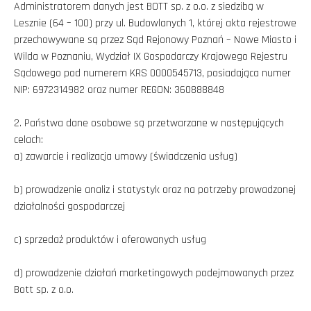
Administratorem danych jest BOTT sp. z o.o. z siedzibą w
Lesznie (64 – 100) przy ul. Budowlanych 1, której akta rejestrowe
przechowywane są przez Sąd Rejonowy Poznań – Nowe Miasto i
Wilda w Poznaniu, Wydział IX Gospodarczy Krajowego Rejestru
Sądowego pod numerem KRS 0000545713, posiadająca numer
NIP: 6972314982 oraz numer REGON: 360888848
2. Państwa dane osobowe są przetwarzane w następujących
celach:
a) zawarcie i realizacja umowy (świadczenia usług)
b) prowadzenie analiz i statystyk oraz na potrzeby prowadzonej
działalności gospodarczej
c) sprzedaż produktów i oferowanych usług
d) prowadzenie działań marketingowych podejmowanych przez
Bott sp. z o.o.