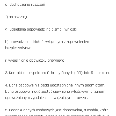
e) dochodzenie roszczeń
f) archiwizacja
g) udzielanie odpowiedzi na pisma i wnioski
h) prowadzenie działań związanych z zapewnieniem
bezpieczeństwa
i) wypełnianie obowiązku prawnego
3. Kontakt do Inspektora Ochrony Danych (IOD): info@opaska.eu
4. Dane osobowe nie będą udostępniane innym podmiotom.
Dane osobowe mogą zostać ujawnione właściwym organom,
upoważnionym zgodnie z obowiązującym prawem.
5. Podanie danych osobowych jest dobrowolne, a osobie, która