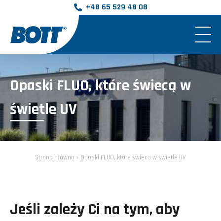
info@bott.pl
Opaski FLUO, które świecą w
świetle UV
Strona główna
»
Opaski FLUO, które świecą w świetle UV
Jeśli zależy Ci na tym, aby