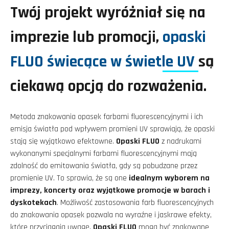
Twój projekt wyróżniał się na
imprezie lub promocji,
opaski
FLUO świecące w świetle UV
są
ciekawą opcją do rozważenia.
Metoda znakowania opasek farbami fluorescencyjnymi i ich
emisja światła pod wpływem promieni UV sprawiają, że opaski
stają się wyjątkowo efektowne.
Opaski FLUO
z nadrukami
wykonanymi specjalnymi farbami fluorescencyjnymi mają
zdolność do emitowania światła, gdy są pobudzane przez
promienie UV. To sprawia, że są one
idealnym wyborem na
imprezy, koncerty oraz wyjątkowe promocje w barach i
dyskotekach
. Możliwość zastosowania farb fluorescencyjnych
do znakowania opasek pozwala na wyraźne i jaskrawe efekty,
które przyciągają uwagę.
Opaski FLUO
mogą być znakowane