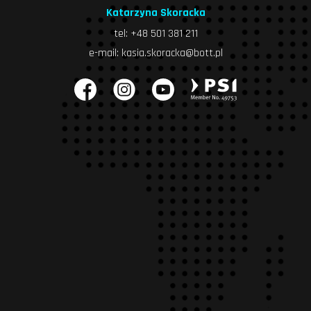
Katarzyna Skoracka
tel:
+48 501 381 211
e-mail:
kasia.skoracka@bott.pl