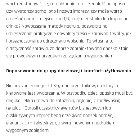
warto zastanowić się, co dokładnie ma się znaleźć na opasce.
Czy wystarczy samo logo i nazwa imprezy, czy może warto
umieścić numer miejsca, kod QR, imię uczestnika lub kupon na
drinka? Nowoczesne metody nadruku pozwalają na
umieszczenie praktycznie dowolnej treści – zarówno trwałej, jak
i przeznaczonej do odręcznego wpisania. To właśnie ta
elastyczność sprawia, że dobrze zaprojektowana opaska staje
się prawdziwym narzędziem zarządzania wydarzeniem.
Dopasowanie do grupy docelowej i komfort użytkowania
Nie bez znaczenia jest też grupa uczestników, do których
kierowane jest wydarzenie. W przypadku dzieci opaska musi być
miękka, lekka i łatwa do założenia, najlepiej z możliwością
regulacji. Dorośli uczestnicy eventów biznesowych lub
ekskluzywnych imprez będą oczekiwać opasek bardziej
eleganckich – tekstylnych, z wyrafinowanym nadrukiem i
wygodnym zapięciem.