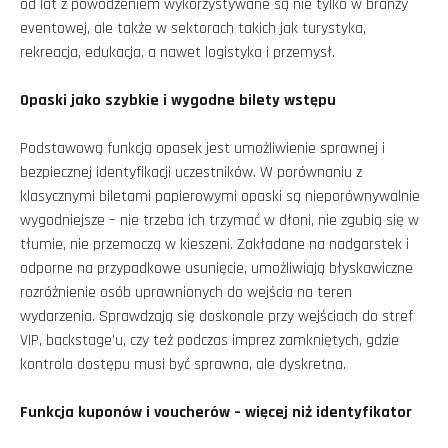
od lat z powodzeniem wykorzystywane są nie tylko w branży
eventowej, ale także w sektorach takich jak turystyka,
rekreacja, edukacja, a nawet logistyka i przemysł.
Opaski jako szybkie i wygodne bilety wstępu
Podstawową funkcją opasek jest umożliwienie sprawnej i
bezpiecznej identyfikacji uczestników. W porównaniu z
klasycznymi biletami papierowymi opaski są nieporównywalnie
wygodniejsze – nie trzeba ich trzymać w dłoni, nie zgubią się w
tłumie, nie przemoczą w kieszeni. Zakładane na nadgarstek i
odporne na przypadkowe usunięcie, umożliwiają błyskawiczne
rozróżnienie osób uprawnionych do wejścia na teren
wydarzenia. Sprawdzają się doskonale przy wejściach do stref
VIP, backstage’u, czy też podczas imprez zamkniętych, gdzie
kontrola dostępu musi być sprawna, ale dyskretna.
Funkcja kuponów i voucherów – więcej niż identyfikator