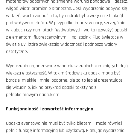
materiałów odpornych na zmienne warunki pogodowe – deszcz,
wilgoć, wiatr, promienie słoneczne. Jeśli wydarzenie odbywa się
w dzień, warto zadbać o to, by nadruk był trwały i nie blaknął
pod wpływem słońca. W przypadku imprez w nocy, szczególnie
w klubach czy namiotach festiwalowych, warto rozważyć opaski
z elementami fluorescencyjnymi – np. zapinki Fluo świecące w
świetle UV, które zwiększają widoczność i podnoszą walory
estetyczne.
Wydarzenia organizowane w pomieszczeniach zamkniętych dają
większą elastyczność. W takim środowisku opaski mogą być
bardziej miękkie i mniej odporne, ale za to lepiej prezentujące
się wizualnie, jak na przykład opaski tekstylne z
pełnokolorowym nadrukiem.
Funkcjonalność i zawartość informacyjna
Opaska eventowa nie musi być tylko biletem – może również
pełnić funkcję informacyjną lub użytkową. Planując wydarzenie,