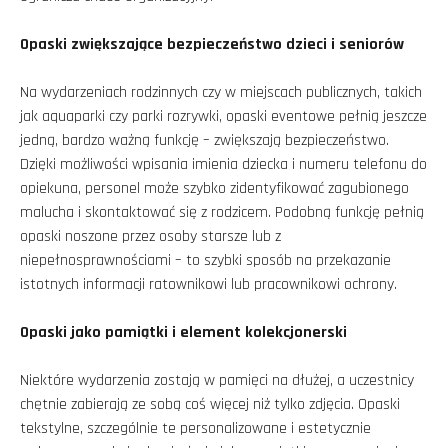
Opaski zwiększające bezpieczeństwo dzieci i seniorów
Na wydarzeniach rodzinnych czy w miejscach publicznych, takich
jak aquaparki czy parki rozrywki, opaski eventowe pełnią jeszcze
jedną, bardzo ważną funkcję – zwiększają bezpieczeństwo.
Dzięki możliwości wpisania imienia dziecka i numeru telefonu do
opiekuna, personel może szybko zidentyfikować zagubionego
malucha i skontaktować się z rodzicem. Podobną funkcję pełnią
opaski noszone przez osoby starsze lub z
niepełnosprawnościami – to szybki sposób na przekazanie
istotnych informacji ratownikowi lub pracownikowi ochrony.
Opaski jako pamiątki i element kolekcjonerski
Niektóre wydarzenia zostają w pamięci na dłużej, a uczestnicy
chętnie zabierają ze sobą coś więcej niż tylko zdjęcia. Opaski
tekstylne, szczególnie te personalizowane i estetycznie