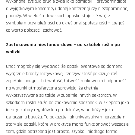
wykonane, zyskują drugie życie jako pamiątki – przypominające
o wyjątkowym koncercie, udanej konferencji czy niezapomnianej
podróży. W wielu środowiskach opaska staje się wręcz
symbolem przynależności do określonej społeczności – czegoś,
co warto pokazać i zachować.
Zastosowania niestandardowe – od szkółek roślin po
walizki
Choć mogłoby się wydawać, że opaski eventowe są domeną
wyłącznie branży rozrywkowej, rzeczywistość pokazuje coś
zupełnie innego. Ich trwałość, łatwość znakowania i odporność
na warunki atmosferyczne sprawiają, że chętnie
wykorzystywane są także w zupełnie innych sektorach. W
szkółkach roślin służą do znakowania sadzonek, w sklepach jako
identyfikatory regałów lub produktów, w podróży – jako
oznaczenia bagażu. To pokazuje, jak uniwersalnym narzędziem
stały się opaski, które w praktyce mogą funkcjonować wszędzie
tam, gdzie potrzebna jest prosta, szybka i niedroga forma