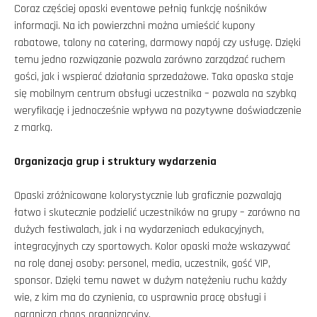
Coraz częściej opaski eventowe pełnią funkcję nośników
informacji. Na ich powierzchni można umieścić kupony
rabatowe, talony na catering, darmowy napój czy usługę. Dzięki
temu jedno rozwiązanie pozwala zarówno zarządzać ruchem
gości, jak i wspierać działania sprzedażowe. Taka opaska staje
się mobilnym centrum obsługi uczestnika – pozwala na szybką
weryfikację i jednocześnie wpływa na pozytywne doświadczenie
z marką.
Organizacja grup i struktury wydarzenia
Opaski zróżnicowane kolorystycznie lub graficznie pozwalają
łatwo i skutecznie podzielić uczestników na grupy – zarówno na
dużych festiwalach, jak i na wydarzeniach edukacyjnych,
integracyjnych czy sportowych. Kolor opaski może wskazywać
na rolę danej osoby: personel, media, uczestnik, gość VIP,
sponsor. Dzięki temu nawet w dużym natężeniu ruchu każdy
wie, z kim ma do czynienia, co usprawnia pracę obsługi i
ogranicza chaos organizacyjny.