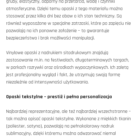
gruby, elastyczny, odporny na przetarcia, wodę i czynniki
atmosferyczne. Dzięki temu opaski z tego materiału można
stosować przez kilka dni bez obaw o ich stan techniczny. Są
również wyposażone w specjalne zatrzaski, które po zapięciu nie
pozwalają na ich ponowne założenie – to gwarantuje
bezpieczeństwo i brak możliwości manipulacji.
Vinylowe opaski z nadrukiem sitodrukowym znajdują
zastosowanie m.in. na festiwalach, długoterminowych targach,
w parkach rozrywki oraz ośrodkach wypoczynkowych. Ich zaletą
jest profesjonalny wygląd i fakt, że utrzymują swoją formę
niezależnie od intensywności użytkowania.
Opaski tekstylne – prestiż i pełna personalizacja
Najbardziej reprezentacyjne, ale też najbardziej wszechstronne –
tak można opisać opaski tekstylne. Wykonane z miękkich tkanin
(poliester, satyna), pozwalają na pełnokolorowy nadruk
sublimacyjny, dzięki któremu można odwzorować niemal