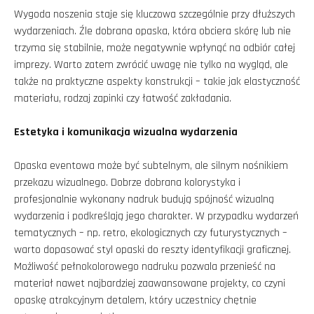
Wygoda noszenia staje się kluczowa szczególnie przy dłuższych
wydarzeniach. Źle dobrana opaska, która obciera skórę lub nie
trzyma się stabilnie, może negatywnie wpłynąć na odbiór całej
imprezy. Warto zatem zwrócić uwagę nie tylko na wygląd, ale
także na praktyczne aspekty konstrukcji – takie jak elastyczność
materiału, rodzaj zapinki czy łatwość zakładania.
Estetyka i komunikacja wizualna wydarzenia
Opaska eventowa może być subtelnym, ale silnym nośnikiem
przekazu wizualnego. Dobrze dobrana kolorystyka i
profesjonalnie wykonany nadruk budują spójność wizualną
wydarzenia i podkreślają jego charakter. W przypadku wydarzeń
tematycznych – np. retro, ekologicznych czy futurystycznych –
warto dopasować styl opaski do reszty identyfikacji graficznej.
Możliwość pełnokolorowego nadruku pozwala przenieść na
materiał nawet najbardziej zaawansowane projekty, co czyni
opaskę atrakcyjnym detalem, który uczestnicy chętnie