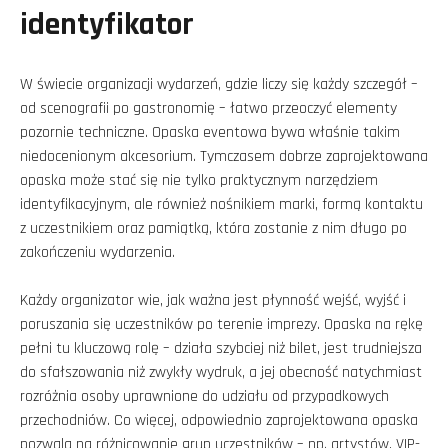
identyfikator
W świecie organizacji wydarzeń, gdzie liczy się każdy szczegół –
od scenografii po gastronomię – łatwo przeoczyć elementy
pozornie techniczne. Opaska eventowa bywa właśnie takim
niedocenionym akcesorium. Tymczasem dobrze zaprojektowana
opaska może stać się nie tylko praktycznym narzędziem
identyfikacyjnym, ale również nośnikiem marki, formą kontaktu
z uczestnikiem oraz pamiątką, która zostanie z nim długo po
zakończeniu wydarzenia.
Każdy organizator wie, jak ważna jest płynność wejść, wyjść i
poruszania się uczestników po terenie imprezy. Opaska na rękę
pełni tu kluczową rolę – działa szybciej niż bilet, jest trudniejsza
do sfałszowania niż zwykły wydruk, a jej obecność natychmiast
rozróżnia osoby uprawnione do udziału od przypadkowych
przechodniów. Co więcej, odpowiednio zaprojektowana opaska
pozwala na różnicowanie grup uczestników – np. artystów, VIP-